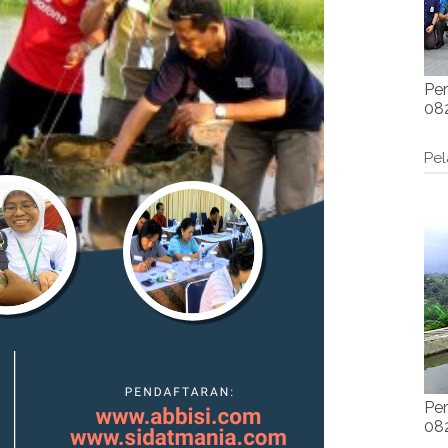
Per
082
Pel
Per
082