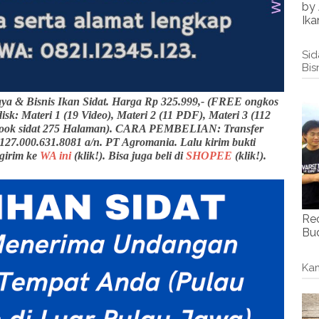
by 
Ika
Sid
Bis
ya & Bisnis Ikan Sidat. Harga Rp 325.999,- (FREE ongkos
isk: Materi 1 (19 Video), Materi 2 (11 PDF), Materi 3 (112
(eBook sidat 275 Halaman). CARA PEMBELIAN: Transfer
 127.000.631.8081 a/n. PT Agromania. Lalu kirim bukti
ngirim ke
WA ini
(klik!). Bisa juga beli di
SHOPEE
(klik!).
Re
Bud
Kam