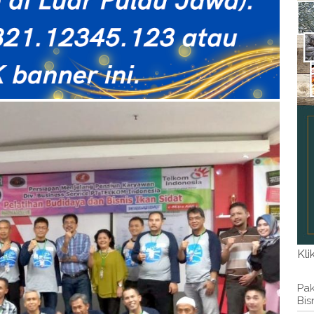
Kli
Pak
Bis