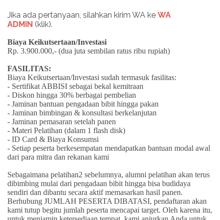
Jika ada pertanyaan, silahkan kirim WA ke
WA
ADMIN
(klik).
Biaya Keikutsertaan/Investasi
Rp. 3.900.000,- (dua juta sembilan ratus ribu rupiah)
FASILITAS:
Biaya Keikutsertaan/Investasi sudah termasuk fasilitas:
- Sertifikat ABBISI sebagai bekal kemitraan
- Diskon hingga 30% berbagai pembelian
- Jaminan bantuan pengadaan bibit hingga pakan
- Jaminan bimbingan & konsultasi berkelanjutan
- Jaminan pemasaran setelah panen
- Materi Pelatihan (dalam 1 flash disk)
- ID Card & Biaya Konsumsi
- Setiap peserta berkesempatan mendapatkan bantuan modal awal
dari para mitra dan rekanan kami
Sebagaimana pelatihan2 sebelumnya, alumni pelatihan akan terus
dibimbing mulai dari pengadaan bibit hingga bisa budidaya
sendiri dan dibantu secara aktif memasarkan hasil panen.
Berhubung JUMLAH PESERTA DIBATASI, pendaftaran akan
kami tutup begitu jumlah peserta mencapai target. Oleh karena itu,
untuk menjamin ketersediaan tempat, kami anjurkan Anda untuk