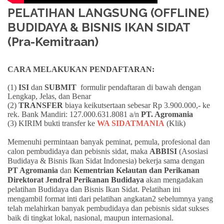
PELATIHAN LANGSUNG (OFFLINE)
BUDIDAYA & BISNIS IKAN SIDAT
(Pra-Kemitraan)
CARA MELAKUKAN PENDAFTARAN:
(1)
ISI
dan
SUBMIT
formulir pendaftaran di bawah dengan
Lengkap, Jelas, dan Benar
(2)
TRANSFER
biaya keikutsertaan sebesar Rp 3.900.000,- ke
rek. Bank Mandiri: 127.000.631.8081 a/n
PT. Agromania
(3) KIRIM bukti transfer ke
WA SIDATMANIA
(Klik)
Memenuhi permintaan banyak peminat, pemula, profesional dan
calon pembudidaya dan pebisnis sidat, maka
ABBISI
(Asosiasi
Budidaya & Bisnis Ikan Sidat Indonesia) bekerja sama dengan
PT Agromania
dan
Kementrian Kelautan dan Perikanan
Direktorat Jendral Perikanan Budidaya
akan mengadakan
pelatihan Budidaya dan Bisnis Ikan Sidat. Pelatihan ini
mengambil format inti dari pelatihan angkatan2 sebelumnya yang
telah melahirkan banyak pembudidaya dan pebisnis sidat sukses
baik di tingkat lokal, nasional, maupun internasional.