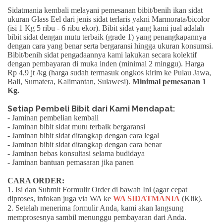
Sidatmania kembali melayani pemesanan bibit/benih ikan sidat
ukuran
Glass Eel
dari jenis sidat terlaris yakni
Marmorata/bicolor
(isi 1 Kg 5 ribu - 6 ribu ekor). Bibit sidat yang kami jual adalah
bibit sidat dengan mutu terbaik (grade 1) yang penangkapannya
dengan cara yang benar serta
bergaransi
hingga ukuran konsumsi.
Bibit/benih sidat pengadaannya kami lakukan secara kolektif
dengan pembayaran di muka inden (minimal 2 minggu).
Harga
Rp 4,9 jt /kg
(harga sudah termasuk ongkos kirim ke Pulau Jawa,
Bali, Sumatera, Kalimantan, Sulawesi).
Minimal pemesanan 1
Kg.
Setiap Pembeli Bibit dari Kami Mendapat:
- Jaminan pembelian kembali
- Jaminan bibit sidat mutu terbaik bergaransi
- Jaminan bibit sidat ditangkap dengan cara legal
- Jaminan bibit sidat ditangkap dengan cara benar
- Jaminan bebas konsultasi selama budidaya
- Jaminan bantuan pemasaran jika panen
CARA ORDER:
1. Isi dan Submit Formulir Order di bawah Ini (agar cepat
diproses, infokan juga via WA ke
WA SIDATMANIA
(Klik)
.
2. Setelah menerima formulir Anda, kami akan langsung
memprosesnya sambil menunggu pembayaran dari Anda.