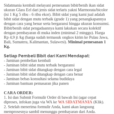
Sidatmania kembali melayani pemesanan bibit/benih ikan sidat
ukuran
Glass Eel
dari jenis sidat terlaris yakni
Marmorata/bicolor
(isi 1 Kg 5 ribu - 6 ribu ekor). Bibit sidat yang kami jual adalah
bibit sidat dengan mutu terbaik (grade 1) yang penangkapannya
dengan cara yang benar serta
bergaransi
hingga ukuran konsumsi.
Bibit/benih sidat pengadaannya kami lakukan secara kolektif
dengan pembayaran di muka inden (minimal 2 minggu).
Harga
Rp 4,9 jt /kg
(harga sudah termasuk ongkos kirim ke Pulau Jawa,
Bali, Sumatera, Kalimantan, Sulawesi).
Minimal pemesanan 1
Kg.
Setiap Pembeli Bibit dari Kami Mendapat:
- Jaminan pembelian kembali
- Jaminan bibit sidat mutu terbaik bergaransi
- Jaminan bibit sidat ditangkap dengan cara legal
- Jaminan bibit sidat ditangkap dengan cara benar
- Jaminan bebas konsultasi selama budidaya
- Jaminan bantuan pemasaran jika panen
CARA ORDER:
1. Isi dan Submit Formulir Order di bawah Ini (agar cepat
diproses, infokan juga via WA ke
WA SIDATMANIA
(Klik)
.
2. Setelah menerima formulir Anda, kami akan langsung
memprosesnya sambil menunggu pembayaran dari Anda.