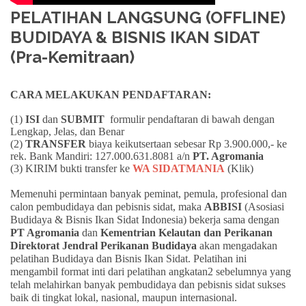
PELATIHAN LANGSUNG (OFFLINE)
BUDIDAYA & BISNIS IKAN SIDAT
(Pra-Kemitraan)
CARA MELAKUKAN PENDAFTARAN:
(1)
ISI
dan
SUBMIT
formulir pendaftaran di bawah dengan
Lengkap, Jelas, dan Benar
(2)
TRANSFER
biaya keikutsertaan sebesar Rp 3.900.000,- ke
rek. Bank Mandiri: 127.000.631.8081 a/n
PT. Agromania
(3) KIRIM bukti transfer ke
WA SIDATMANIA
(Klik)
Memenuhi permintaan banyak peminat, pemula, profesional dan
calon pembudidaya dan pebisnis sidat, maka
ABBISI
(Asosiasi
Budidaya & Bisnis Ikan Sidat Indonesia) bekerja sama dengan
PT Agromania
dan
Kementrian Kelautan dan Perikanan
Direktorat Jendral Perikanan Budidaya
akan mengadakan
pelatihan Budidaya dan Bisnis Ikan Sidat. Pelatihan ini
mengambil format inti dari pelatihan angkatan2 sebelumnya yang
telah melahirkan banyak pembudidaya dan pebisnis sidat sukses
baik di tingkat lokal, nasional, maupun internasional.