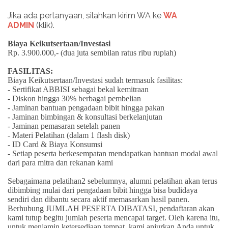
Jika ada pertanyaan, silahkan kirim WA ke
WA
ADMIN
(klik).
Biaya Keikutsertaan/Investasi
Rp. 3.900.000,- (dua juta sembilan ratus ribu rupiah)
FASILITAS:
Biaya Keikutsertaan/Investasi sudah termasuk fasilitas:
- Sertifikat ABBISI sebagai bekal kemitraan
- Diskon hingga 30% berbagai pembelian
- Jaminan bantuan pengadaan bibit hingga pakan
- Jaminan bimbingan & konsultasi berkelanjutan
- Jaminan pemasaran setelah panen
- Materi Pelatihan (dalam 1 flash disk)
- ID Card & Biaya Konsumsi
- Setiap peserta berkesempatan mendapatkan bantuan modal awal
dari para mitra dan rekanan kami
Sebagaimana pelatihan2 sebelumnya, alumni pelatihan akan terus
dibimbing mulai dari pengadaan bibit hingga bisa budidaya
sendiri dan dibantu secara aktif memasarkan hasil panen.
Berhubung JUMLAH PESERTA DIBATASI, pendaftaran akan
kami tutup begitu jumlah peserta mencapai target. Oleh karena itu,
untuk menjamin ketersediaan tempat, kami anjurkan Anda untuk