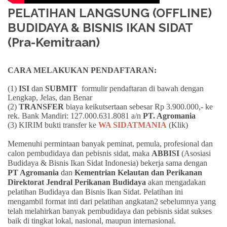
PELATIHAN LANGSUNG (OFFLINE)
BUDIDAYA & BISNIS IKAN SIDAT
(Pra-Kemitraan)
CARA MELAKUKAN PENDAFTARAN:
(1)
ISI
dan
SUBMIT
formulir pendaftaran di bawah dengan
Lengkap, Jelas, dan Benar
(2)
TRANSFER
biaya keikutsertaan sebesar Rp 3.900.000,- ke
rek. Bank Mandiri: 127.000.631.8081 a/n
PT. Agromania
(3) KIRIM bukti transfer ke
WA SIDATMANIA
(Klik)
Memenuhi permintaan banyak peminat, pemula, profesional dan
calon pembudidaya dan pebisnis sidat, maka
ABBISI
(Asosiasi
Budidaya & Bisnis Ikan Sidat Indonesia) bekerja sama dengan
PT Agromania
dan
Kementrian Kelautan dan Perikanan
Direktorat Jendral Perikanan Budidaya
akan mengadakan
pelatihan Budidaya dan Bisnis Ikan Sidat. Pelatihan ini
mengambil format inti dari pelatihan angkatan2 sebelumnya yang
telah melahirkan banyak pembudidaya dan pebisnis sidat sukses
baik di tingkat lokal, nasional, maupun internasional.