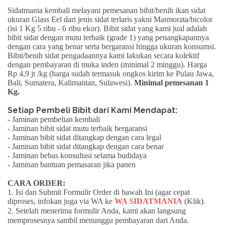
Sidatmania kembali melayani pemesanan bibit/benih ikan sidat
ukuran
Glass Eel
dari jenis sidat terlaris yakni
Marmorata/bicolor
(isi 1 Kg 5 ribu - 6 ribu ekor). Bibit sidat yang kami jual adalah
bibit sidat dengan mutu terbaik (grade 1) yang penangkapannya
dengan cara yang benar serta
bergaransi
hingga ukuran konsumsi.
Bibit/benih sidat pengadaannya kami lakukan secara kolektif
dengan pembayaran di muka inden (minimal 2 minggu).
Harga
Rp 4,9 jt /kg
(harga sudah termasuk ongkos kirim ke Pulau Jawa,
Bali, Sumatera, Kalimantan, Sulawesi).
Minimal pemesanan 1
Kg.
Setiap Pembeli Bibit dari Kami Mendapat:
- Jaminan pembelian kembali
- Jaminan bibit sidat mutu terbaik bergaransi
- Jaminan bibit sidat ditangkap dengan cara legal
- Jaminan bibit sidat ditangkap dengan cara benar
- Jaminan bebas konsultasi selama budidaya
- Jaminan bantuan pemasaran jika panen
CARA ORDER:
1. Isi dan Submit Formulir Order di bawah Ini (agar cepat
diproses, infokan juga via WA ke
WA SIDATMANIA
(Klik)
.
2. Setelah menerima formulir Anda, kami akan langsung
memprosesnya sambil menunggu pembayaran dari Anda.