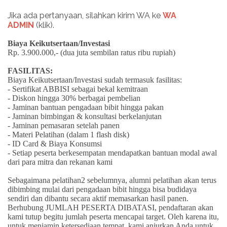
Jika ada pertanyaan, silahkan kirim WA ke
WA
ADMIN
(klik).
Biaya Keikutsertaan/Investasi
Rp. 3.900.000,- (dua juta sembilan ratus ribu rupiah)
FASILITAS:
Biaya Keikutsertaan/Investasi sudah termasuk fasilitas:
- Sertifikat ABBISI sebagai bekal kemitraan
- Diskon hingga 30% berbagai pembelian
- Jaminan bantuan pengadaan bibit hingga pakan
- Jaminan bimbingan & konsultasi berkelanjutan
- Jaminan pemasaran setelah panen
- Materi Pelatihan (dalam 1 flash disk)
- ID Card & Biaya Konsumsi
- Setiap peserta berkesempatan mendapatkan bantuan modal awal
dari para mitra dan rekanan kami
Sebagaimana pelatihan2 sebelumnya, alumni pelatihan akan terus
dibimbing mulai dari pengadaan bibit hingga bisa budidaya
sendiri dan dibantu secara aktif memasarkan hasil panen.
Berhubung JUMLAH PESERTA DIBATASI, pendaftaran akan
kami tutup begitu jumlah peserta mencapai target. Oleh karena itu,
untuk menjamin ketersediaan tempat, kami anjurkan Anda untuk