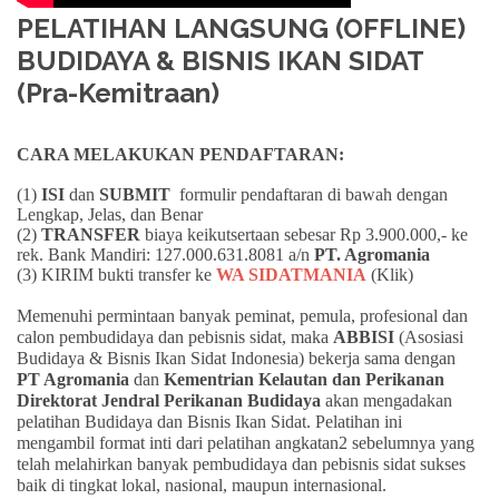
PELATIHAN LANGSUNG (OFFLINE)
BUDIDAYA & BISNIS IKAN SIDAT
(Pra-Kemitraan)
CARA MELAKUKAN PENDAFTARAN:
(1)
ISI
dan
SUBMIT
formulir pendaftaran di bawah dengan
Lengkap, Jelas, dan Benar
(2)
TRANSFER
biaya keikutsertaan sebesar Rp 3.900.000,- ke
rek. Bank Mandiri: 127.000.631.8081 a/n
PT. Agromania
(3) KIRIM bukti transfer ke
WA SIDATMANIA
(Klik)
Memenuhi permintaan banyak peminat, pemula, profesional dan
calon pembudidaya dan pebisnis sidat, maka
ABBISI
(Asosiasi
Budidaya & Bisnis Ikan Sidat Indonesia) bekerja sama dengan
PT Agromania
dan
Kementrian Kelautan dan Perikanan
Direktorat Jendral Perikanan Budidaya
akan mengadakan
pelatihan Budidaya dan Bisnis Ikan Sidat. Pelatihan ini
mengambil format inti dari pelatihan angkatan2 sebelumnya yang
telah melahirkan banyak pembudidaya dan pebisnis sidat sukses
baik di tingkat lokal, nasional, maupun internasional.