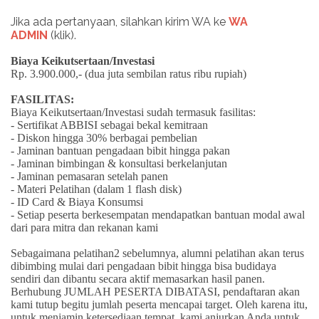
Jika ada pertanyaan, silahkan kirim WA ke
WA
ADMIN
(klik).
Biaya Keikutsertaan/Investasi
Rp. 3.900.000,- (dua juta sembilan ratus ribu rupiah)
FASILITAS:
Biaya Keikutsertaan/Investasi sudah termasuk fasilitas:
- Sertifikat ABBISI sebagai bekal kemitraan
- Diskon hingga 30% berbagai pembelian
- Jaminan bantuan pengadaan bibit hingga pakan
- Jaminan bimbingan & konsultasi berkelanjutan
- Jaminan pemasaran setelah panen
- Materi Pelatihan (dalam 1 flash disk)
- ID Card & Biaya Konsumsi
- Setiap peserta berkesempatan mendapatkan bantuan modal awal
dari para mitra dan rekanan kami
Sebagaimana pelatihan2 sebelumnya, alumni pelatihan akan terus
dibimbing mulai dari pengadaan bibit hingga bisa budidaya
sendiri dan dibantu secara aktif memasarkan hasil panen.
Berhubung JUMLAH PESERTA DIBATASI, pendaftaran akan
kami tutup begitu jumlah peserta mencapai target. Oleh karena itu,
untuk menjamin ketersediaan tempat, kami anjurkan Anda untuk