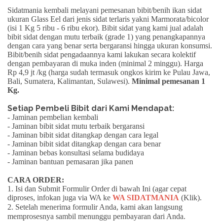
Sidatmania kembali melayani pemesanan bibit/benih ikan sidat
ukuran
Glass Eel
dari jenis sidat terlaris yakni
Marmorata/bicolor
(isi 1 Kg 5 ribu - 6 ribu ekor). Bibit sidat yang kami jual adalah
bibit sidat dengan mutu terbaik (grade 1) yang penangkapannya
dengan cara yang benar serta
bergaransi
hingga ukuran konsumsi.
Bibit/benih sidat pengadaannya kami lakukan secara kolektif
dengan pembayaran di muka inden (minimal 2 minggu).
Harga
Rp 4,9 jt /kg
(harga sudah termasuk ongkos kirim ke Pulau Jawa,
Bali, Sumatera, Kalimantan, Sulawesi).
Minimal pemesanan 1
Kg.
Setiap Pembeli Bibit dari Kami Mendapat:
- Jaminan pembelian kembali
- Jaminan bibit sidat mutu terbaik bergaransi
- Jaminan bibit sidat ditangkap dengan cara legal
- Jaminan bibit sidat ditangkap dengan cara benar
- Jaminan bebas konsultasi selama budidaya
- Jaminan bantuan pemasaran jika panen
CARA ORDER:
1. Isi dan Submit Formulir Order di bawah Ini (agar cepat
diproses, infokan juga via WA ke
WA SIDATMANIA
(Klik)
.
2. Setelah menerima formulir Anda, kami akan langsung
memprosesnya sambil menunggu pembayaran dari Anda.