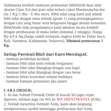
Sidatmania kembali melayani pemesanan bibit/benih ikan sidat
ukuran
Glass Eel
dari jenis sidat terlaris yakni
Marmorata/bicolor
(isi 1 Kg 5 ribu - 6 ribu ekor). Bibit sidat yang kami jual adalah
bibit sidat dengan mutu terbaik (grade 1) yang penangkapannya
dengan cara yang benar serta
bergaransi
hingga ukuran konsumsi.
Bibit/benih sidat pengadaannya kami lakukan secara kolektif
dengan pembayaran di muka inden (minimal 2 minggu).
Harga
Rp 4,9 jt /kg
(harga sudah termasuk ongkos kirim ke Pulau Jawa,
Bali, Sumatera, Kalimantan, Sulawesi).
Minimal pemesanan 1
Kg.
Setiap Pembeli Bibit dari Kami Mendapat:
- Jaminan pembelian kembali
- Jaminan bibit sidat mutu terbaik bergaransi
- Jaminan bibit sidat ditangkap dengan cara legal
- Jaminan bibit sidat ditangkap dengan cara benar
- Jaminan bebas konsultasi selama budidaya
- Jaminan bantuan pemasaran jika panen
CARA ORDER:
1. Isi dan Submit Formulir Order di bawah Ini (agar cepat
diproses, infokan juga via WA ke
WA SIDATMANIA
(Klik)
.
2. Setelah menerima formulir Anda, kami akan langsung
memprosesnya sambil menunggu pembayaran dari Anda.