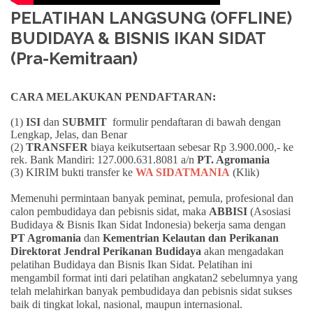
PELATIHAN LANGSUNG (OFFLINE)
BUDIDAYA & BISNIS IKAN SIDAT
(Pra-Kemitraan)
CARA MELAKUKAN PENDAFTARAN:
(1)
ISI
dan
SUBMIT
formulir pendaftaran di bawah dengan
Lengkap, Jelas, dan Benar
(2)
TRANSFER
biaya keikutsertaan sebesar Rp 3.900.000,- ke
rek. Bank Mandiri: 127.000.631.8081 a/n
PT. Agromania
(3) KIRIM bukti transfer ke
WA SIDATMANIA
(Klik)
Memenuhi permintaan banyak peminat, pemula, profesional dan
calon pembudidaya dan pebisnis sidat, maka
ABBISI
(Asosiasi
Budidaya & Bisnis Ikan Sidat Indonesia) bekerja sama dengan
PT Agromania
dan
Kementrian Kelautan dan Perikanan
Direktorat Jendral Perikanan Budidaya
akan mengadakan
pelatihan Budidaya dan Bisnis Ikan Sidat. Pelatihan ini
mengambil format inti dari pelatihan angkatan2 sebelumnya yang
telah melahirkan banyak pembudidaya dan pebisnis sidat sukses
baik di tingkat lokal, nasional, maupun internasional.