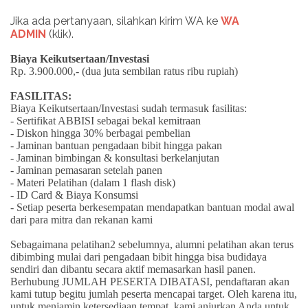
Jika ada pertanyaan, silahkan kirim WA ke
WA
ADMIN
(klik).
Biaya Keikutsertaan/Investasi
Rp. 3.900.000,- (dua juta sembilan ratus ribu rupiah)
FASILITAS:
Biaya Keikutsertaan/Investasi sudah termasuk fasilitas:
- Sertifikat ABBISI sebagai bekal kemitraan
- Diskon hingga 30% berbagai pembelian
- Jaminan bantuan pengadaan bibit hingga pakan
- Jaminan bimbingan & konsultasi berkelanjutan
- Jaminan pemasaran setelah panen
- Materi Pelatihan (dalam 1 flash disk)
- ID Card & Biaya Konsumsi
- Setiap peserta berkesempatan mendapatkan bantuan modal awal
dari para mitra dan rekanan kami
Sebagaimana pelatihan2 sebelumnya, alumni pelatihan akan terus
dibimbing mulai dari pengadaan bibit hingga bisa budidaya
sendiri dan dibantu secara aktif memasarkan hasil panen.
Berhubung JUMLAH PESERTA DIBATASI, pendaftaran akan
kami tutup begitu jumlah peserta mencapai target. Oleh karena itu,
untuk menjamin ketersediaan tempat, kami anjurkan Anda untuk