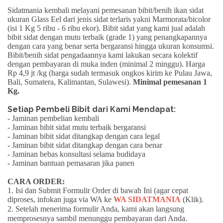
Sidatmania kembali melayani pemesanan bibit/benih ikan sidat
ukuran
Glass Eel
dari jenis sidat terlaris yakni
Marmorata/bicolor
(isi 1 Kg 5 ribu - 6 ribu ekor). Bibit sidat yang kami jual adalah
bibit sidat dengan mutu terbaik (grade 1) yang penangkapannya
dengan cara yang benar serta
bergaransi
hingga ukuran konsumsi.
Bibit/benih sidat pengadaannya kami lakukan secara kolektif
dengan pembayaran di muka inden (minimal 2 minggu).
Harga
Rp 4,9 jt /kg
(harga sudah termasuk ongkos kirim ke Pulau Jawa,
Bali, Sumatera, Kalimantan, Sulawesi).
Minimal pemesanan 1
Kg.
Setiap Pembeli Bibit dari Kami Mendapat:
- Jaminan pembelian kembali
- Jaminan bibit sidat mutu terbaik bergaransi
- Jaminan bibit sidat ditangkap dengan cara legal
- Jaminan bibit sidat ditangkap dengan cara benar
- Jaminan bebas konsultasi selama budidaya
- Jaminan bantuan pemasaran jika panen
CARA ORDER:
1. Isi dan Submit Formulir Order di bawah Ini (agar cepat
diproses, infokan juga via WA ke
WA SIDATMANIA
(Klik)
.
2. Setelah menerima formulir Anda, kami akan langsung
memprosesnya sambil menunggu pembayaran dari Anda.