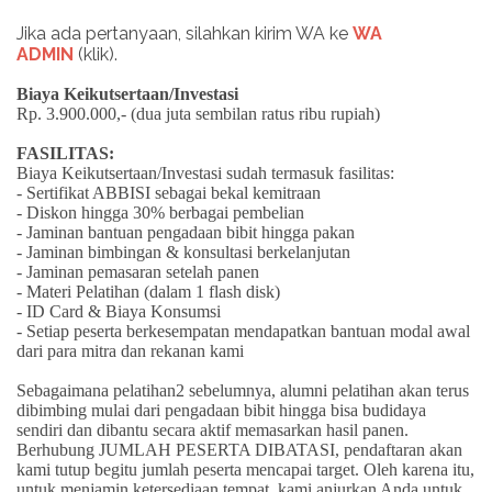
Jika ada pertanyaan, silahkan kirim WA ke
WA
ADMIN
(klik).
Biaya Keikutsertaan/Investasi
Rp. 3.900.000,- (dua juta sembilan ratus ribu rupiah)
FASILITAS:
Biaya Keikutsertaan/Investasi sudah termasuk fasilitas:
- Sertifikat ABBISI sebagai bekal kemitraan
- Diskon hingga 30% berbagai pembelian
- Jaminan bantuan pengadaan bibit hingga pakan
- Jaminan bimbingan & konsultasi berkelanjutan
- Jaminan pemasaran setelah panen
- Materi Pelatihan (dalam 1 flash disk)
- ID Card & Biaya Konsumsi
- Setiap peserta berkesempatan mendapatkan bantuan modal awal
dari para mitra dan rekanan kami
Sebagaimana pelatihan2 sebelumnya, alumni pelatihan akan terus
dibimbing mulai dari pengadaan bibit hingga bisa budidaya
sendiri dan dibantu secara aktif memasarkan hasil panen.
Berhubung JUMLAH PESERTA DIBATASI, pendaftaran akan
kami tutup begitu jumlah peserta mencapai target. Oleh karena itu,
untuk menjamin ketersediaan tempat, kami anjurkan Anda untuk