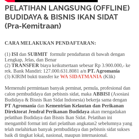
PELATIHAN LANGSUNG (OFFLINE)
BUDIDAYA & BISNIS IKAN SIDAT
(Pra-Kemitraan)
CARA MELAKUKAN PENDAFTARAN:
(1)
ISI
dan
SUBMIT
formulir pendaftaran di bawah dengan
Lengkap, Jelas, dan Benar
(2)
TRANSFER
biaya keikutsertaan sebesar Rp 3.900.000,- ke
rek. Bank Mandiri: 127.000.631.8081 a/n
PT. Agromania
(3) KIRIM bukti transfer ke
WA SIDATMANIA
(Klik)
Memenuhi permintaan banyak peminat, pemula, profesional dan
calon pembudidaya dan pebisnis sidat, maka
ABBISI
(Asosiasi
Budidaya & Bisnis Ikan Sidat Indonesia) bekerja sama dengan
PT Agromania
dan
Kementrian Kelautan dan Perikanan
Direktorat Jendral Perikanan Budidaya
akan mengadakan
pelatihan Budidaya dan Bisnis Ikan Sidat. Pelatihan ini
mengambil format inti dari pelatihan angkatan2 sebelumnya yang
telah melahirkan banyak pembudidaya dan pebisnis sidat sukses
baik di tingkat lokal, nasional, maupun internasional.