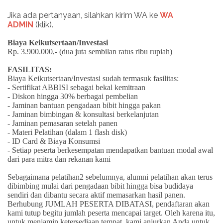
Jika ada pertanyaan, silahkan kirim WA ke
WA
ADMIN
(klik).
Biaya Keikutsertaan/Investasi
Rp. 3.900.000,- (dua juta sembilan ratus ribu rupiah)
FASILITAS:
Biaya Keikutsertaan/Investasi sudah termasuk fasilitas:
- Sertifikat ABBISI sebagai bekal kemitraan
- Diskon hingga 30% berbagai pembelian
- Jaminan bantuan pengadaan bibit hingga pakan
- Jaminan bimbingan & konsultasi berkelanjutan
- Jaminan pemasaran setelah panen
- Materi Pelatihan (dalam 1 flash disk)
- ID Card & Biaya Konsumsi
- Setiap peserta berkesempatan mendapatkan bantuan modal awal
dari para mitra dan rekanan kami
Sebagaimana pelatihan2 sebelumnya, alumni pelatihan akan terus
dibimbing mulai dari pengadaan bibit hingga bisa budidaya
sendiri dan dibantu secara aktif memasarkan hasil panen.
Berhubung JUMLAH PESERTA DIBATASI, pendaftaran akan
kami tutup begitu jumlah peserta mencapai target. Oleh karena itu,
untuk menjamin ketersediaan tempat, kami anjurkan Anda untuk