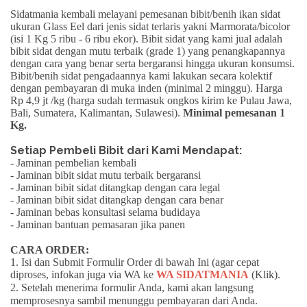
Sidatmania kembali melayani pemesanan bibit/benih ikan sidat
ukuran
Glass Eel
dari jenis sidat terlaris yakni
Marmorata/bicolor
(isi 1 Kg 5 ribu - 6 ribu ekor). Bibit sidat yang kami jual adalah
bibit sidat dengan mutu terbaik (grade 1) yang penangkapannya
dengan cara yang benar serta
bergaransi
hingga ukuran konsumsi.
Bibit/benih sidat pengadaannya kami lakukan secara kolektif
dengan pembayaran di muka inden (minimal 2 minggu).
Harga
Rp 4,9 jt /kg
(harga sudah termasuk ongkos kirim ke Pulau Jawa,
Bali, Sumatera, Kalimantan, Sulawesi).
Minimal pemesanan 1
Kg.
Setiap Pembeli Bibit dari Kami Mendapat:
- Jaminan pembelian kembali
- Jaminan bibit sidat mutu terbaik bergaransi
- Jaminan bibit sidat ditangkap dengan cara legal
- Jaminan bibit sidat ditangkap dengan cara benar
- Jaminan bebas konsultasi selama budidaya
- Jaminan bantuan pemasaran jika panen
CARA ORDER:
1. Isi dan Submit Formulir Order di bawah Ini (agar cepat
diproses, infokan juga via WA ke
WA SIDATMANIA
(Klik)
.
2. Setelah menerima formulir Anda, kami akan langsung
memprosesnya sambil menunggu pembayaran dari Anda.