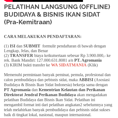
PELATIHAN LANGSUNG (OFFLINE)
BUDIDAYA & BISNIS IKAN SIDAT
(Pra-Kemitraan)
CARA MELAKUKAN PENDAFTARAN:
(1)
ISI
dan
SUBMIT
formulir pendaftaran di bawah dengan
Lengkap, Jelas, dan Benar
(2)
TRANSFER
biaya keikutsertaan sebesar Rp 3.900.000,- ke
rek. Bank Mandiri: 127.000.631.8081 a/n
PT. Agromania
(3) KIRIM bukti transfer ke
WA SIDATMANIA
(Klik)
Memenuhi permintaan banyak peminat, pemula, profesional dan
calon pembudidaya dan pebisnis sidat, maka
ABBISI
(Asosiasi
Budidaya & Bisnis Ikan Sidat Indonesia) bekerja sama dengan
PT Agromania
dan
Kementrian Kelautan dan Perikanan
Direktorat Jendral Perikanan Budidaya
akan mengadakan
pelatihan Budidaya dan Bisnis Ikan Sidat. Pelatihan ini
mengambil format inti dari pelatihan angkatan2 sebelumnya yang
telah melahirkan banyak pembudidaya dan pebisnis sidat sukses
baik di tingkat lokal, nasional, maupun internasional.