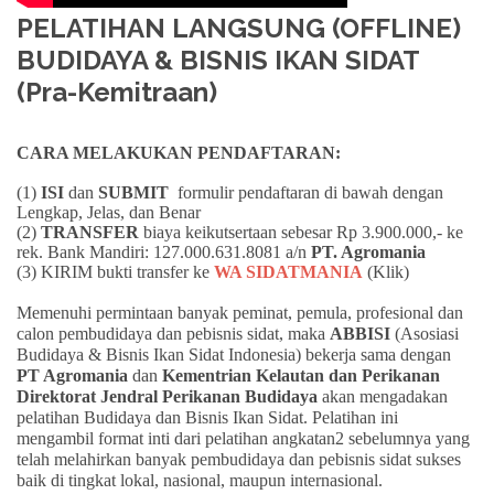
PELATIHAN LANGSUNG (OFFLINE)
BUDIDAYA & BISNIS IKAN SIDAT
(Pra-Kemitraan)
CARA MELAKUKAN PENDAFTARAN:
(1)
ISI
dan
SUBMIT
formulir pendaftaran di bawah dengan
Lengkap, Jelas, dan Benar
(2)
TRANSFER
biaya keikutsertaan sebesar Rp 3.900.000,- ke
rek. Bank Mandiri: 127.000.631.8081 a/n
PT. Agromania
(3) KIRIM bukti transfer ke
WA SIDATMANIA
(Klik)
Memenuhi permintaan banyak peminat, pemula, profesional dan
calon pembudidaya dan pebisnis sidat, maka
ABBISI
(Asosiasi
Budidaya & Bisnis Ikan Sidat Indonesia) bekerja sama dengan
PT Agromania
dan
Kementrian Kelautan dan Perikanan
Direktorat Jendral Perikanan Budidaya
akan mengadakan
pelatihan Budidaya dan Bisnis Ikan Sidat. Pelatihan ini
mengambil format inti dari pelatihan angkatan2 sebelumnya yang
telah melahirkan banyak pembudidaya dan pebisnis sidat sukses
baik di tingkat lokal, nasional, maupun internasional.