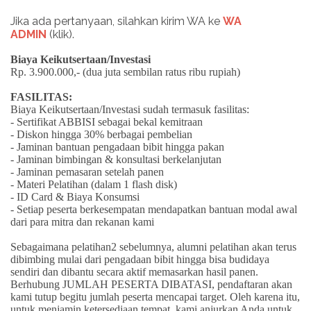
Jika ada pertanyaan, silahkan kirim WA ke
WA
ADMIN
(klik).
Biaya Keikutsertaan/Investasi
Rp. 3.900.000,- (dua juta sembilan ratus ribu rupiah)
FASILITAS:
Biaya Keikutsertaan/Investasi sudah termasuk fasilitas:
- Sertifikat ABBISI sebagai bekal kemitraan
- Diskon hingga 30% berbagai pembelian
- Jaminan bantuan pengadaan bibit hingga pakan
- Jaminan bimbingan & konsultasi berkelanjutan
- Jaminan pemasaran setelah panen
- Materi Pelatihan (dalam 1 flash disk)
- ID Card & Biaya Konsumsi
- Setiap peserta berkesempatan mendapatkan bantuan modal awal
dari para mitra dan rekanan kami
Sebagaimana pelatihan2 sebelumnya, alumni pelatihan akan terus
dibimbing mulai dari pengadaan bibit hingga bisa budidaya
sendiri dan dibantu secara aktif memasarkan hasil panen.
Berhubung JUMLAH PESERTA DIBATASI, pendaftaran akan
kami tutup begitu jumlah peserta mencapai target. Oleh karena itu,
untuk menjamin ketersediaan tempat, kami anjurkan Anda untuk