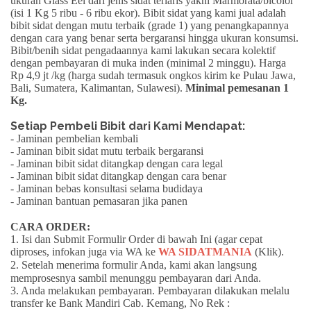
ukuran
Glass Eel
dari jenis sidat terlaris yakni
Marmorata/bicolor
(isi 1 Kg 5 ribu - 6 ribu ekor). Bibit sidat yang kami jual adalah
bibit sidat dengan mutu terbaik (grade 1) yang penangkapannya
dengan cara yang benar serta
bergaransi
hingga ukuran konsumsi.
Bibit/benih sidat pengadaannya kami lakukan secara kolektif
dengan pembayaran di muka inden (minimal 2 minggu).
Harga
Rp 4,9 jt /kg
(harga sudah termasuk ongkos kirim ke Pulau Jawa,
Bali, Sumatera, Kalimantan, Sulawesi).
Minimal pemesanan 1
Kg.
Setiap Pembeli Bibit dari Kami Mendapat:
- Jaminan pembelian kembali
- Jaminan bibit sidat mutu terbaik bergaransi
- Jaminan bibit sidat ditangkap dengan cara legal
- Jaminan bibit sidat ditangkap dengan cara benar
- Jaminan bebas konsultasi selama budidaya
- Jaminan bantuan pemasaran jika panen
CARA ORDER:
1. Isi dan Submit Formulir Order di bawah Ini (agar cepat
diproses, infokan juga via WA ke
WA SIDATMANIA
(Klik)
.
2. Setelah menerima formulir Anda, kami akan langsung
memprosesnya sambil menunggu pembayaran dari Anda.
3. Anda melakukan pembayaran. Pembayaran dilakukan melalu
transfer ke Bank Mandiri Cab. Kemang, No Rek :