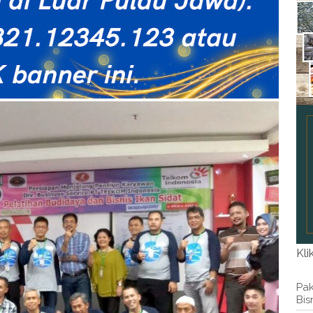
Kli
Pak
Bis