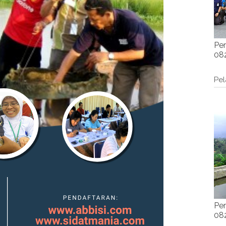
Per
082
Pel
Per
082