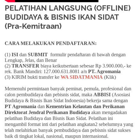
PELATIHAN LANGSUNG (OFFLINE)
BUDIDAYA & BISNIS IKAN SIDAT
(Pra-Kemitraan)
CARA MELAKUKAN PENDAFTARAN:
(1)
ISI
dan
SUBMIT
formulir pendaftaran di bawah dengan
Lengkap, Jelas, dan Benar
(2)
TRANSFER
biaya keikutsertaan sebesar Rp 3.900.000,- ke
rek. Bank Mandiri: 127.000.631.8081 a/n
PT. Agromania
(3) KIRIM bukti transfer ke
WA SIDATMANIA
(Klik)
Memenuhi permintaan banyak peminat, pemula, profesional dan
calon pembudidaya dan pebisnis sidat, maka
ABBISI
(Asosiasi
Budidaya & Bisnis Ikan Sidat Indonesia) bekerja sama dengan
PT Agromania
dan
Kementrian Kelautan dan Perikanan
Direktorat Jendral Perikanan Budidaya
akan mengadakan
pelatihan Budidaya dan Bisnis Ikan Sidat. Pelatihan ini
mengambil format inti dari pelatihan angkatan2 sebelumnya yang
telah melahirkan banyak pembudidaya dan pebisnis sidat sukses
baik di tingkat lokal, nasional, maupun internasional.