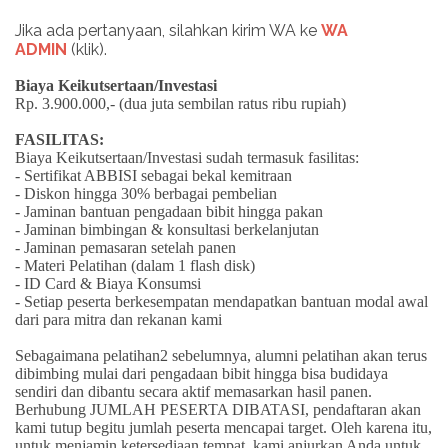
Jika ada pertanyaan, silahkan kirim WA ke
WA
ADMIN
(klik).
Biaya Keikutsertaan/Investasi
Rp. 3.900.000,- (dua juta sembilan ratus ribu rupiah)
FASILITAS:
Biaya Keikutsertaan/Investasi sudah termasuk fasilitas:
- Sertifikat ABBISI sebagai bekal kemitraan
- Diskon hingga 30% berbagai pembelian
- Jaminan bantuan pengadaan bibit hingga pakan
- Jaminan bimbingan & konsultasi berkelanjutan
- Jaminan pemasaran setelah panen
- Materi Pelatihan (dalam 1 flash disk)
- ID Card & Biaya Konsumsi
- Setiap peserta berkesempatan mendapatkan bantuan modal awal
dari para mitra dan rekanan kami
Sebagaimana pelatihan2 sebelumnya, alumni pelatihan akan terus
dibimbing mulai dari pengadaan bibit hingga bisa budidaya
sendiri dan dibantu secara aktif memasarkan hasil panen.
Berhubung JUMLAH PESERTA DIBATASI, pendaftaran akan
kami tutup begitu jumlah peserta mencapai target. Oleh karena itu,
untuk menjamin ketersediaan tempat, kami anjurkan Anda untuk