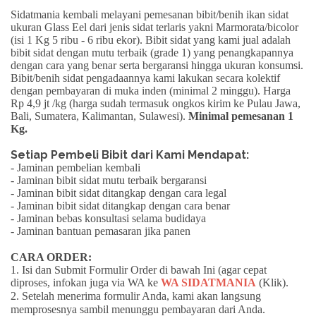
Sidatmania kembali melayani pemesanan bibit/benih ikan sidat
ukuran
Glass Eel
dari jenis sidat terlaris yakni
Marmorata/bicolor
(isi 1 Kg 5 ribu - 6 ribu ekor). Bibit sidat yang kami jual adalah
bibit sidat dengan mutu terbaik (grade 1) yang penangkapannya
dengan cara yang benar serta
bergaransi
hingga ukuran konsumsi.
Bibit/benih sidat pengadaannya kami lakukan secara kolektif
dengan pembayaran di muka inden (minimal 2 minggu).
Harga
Rp 4,9 jt /kg
(harga sudah termasuk ongkos kirim ke Pulau Jawa,
Bali, Sumatera, Kalimantan, Sulawesi).
Minimal pemesanan 1
Kg.
Setiap Pembeli Bibit dari Kami Mendapat:
- Jaminan pembelian kembali
- Jaminan bibit sidat mutu terbaik bergaransi
- Jaminan bibit sidat ditangkap dengan cara legal
- Jaminan bibit sidat ditangkap dengan cara benar
- Jaminan bebas konsultasi selama budidaya
- Jaminan bantuan pemasaran jika panen
CARA ORDER:
1. Isi dan Submit Formulir Order di bawah Ini (agar cepat
diproses, infokan juga via WA ke
WA SIDATMANIA
(Klik)
.
2. Setelah menerima formulir Anda, kami akan langsung
memprosesnya sambil menunggu pembayaran dari Anda.