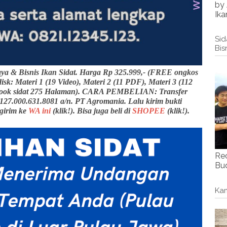
by 
Ika
Sid
Bis
ya & Bisnis Ikan Sidat. Harga Rp 325.999,- (FREE ongkos
isk: Materi 1 (19 Video), Materi 2 (11 PDF), Materi 3 (112
(eBook sidat 275 Halaman). CARA PEMBELIAN: Transfer
 127.000.631.8081 a/n. PT Agromania. Lalu kirim bukti
ngirim ke
WA ini
(klik!). Bisa juga beli di
SHOPEE
(klik!).
Re
Bud
Kam