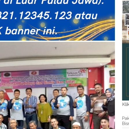
Kli
Pak
Bis