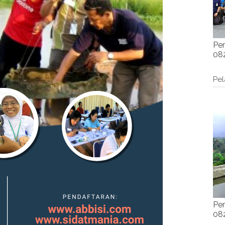
Per
082
Pel
Per
082